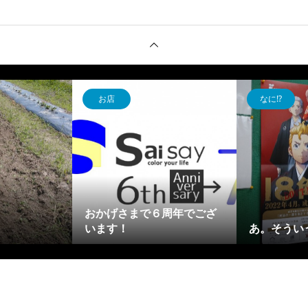
お店
なに⁉
おかげさまで６周年でござ
います！
あ。そうい