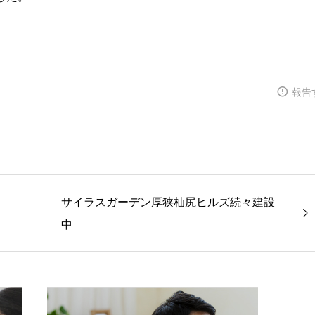
報告
サイラスガーデン厚狭杣尻ヒルズ続々建設
中