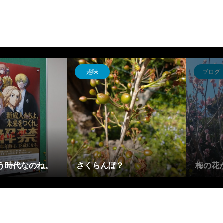
趣味
ブログ
う時代なのね。
さくらんぼ？
梅の花