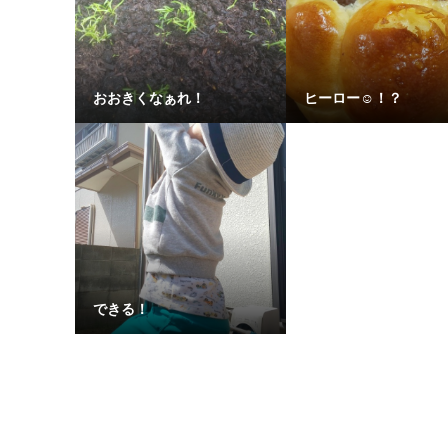
おおきくなぁれ！
ヒーロー☺️！？
できる！