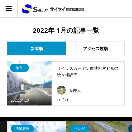
2022年 1月の記事一覧
新着順
アクセス数順
物件
サイラスガーデン厚狭杣尻ヒルズ
続々建設中
管理人
453
2022.01.20
活動報告
ブログ