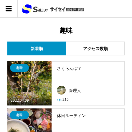
趣味
新着順
アクセス数順
趣味
さくらんぼ？
管理人
215
2022.04.09
趣味
休日ルーティン