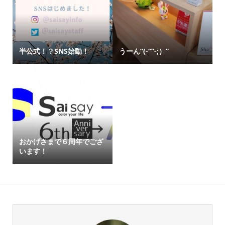
半公式！？SNS始動！
うーん”(-“”-;）”
おかげさまで６周年でござ
います！