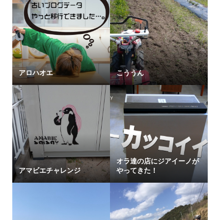
アロハオエ
こううん
オラ達の店にジアイーノが
アマビエチャレンジ
やってきた！